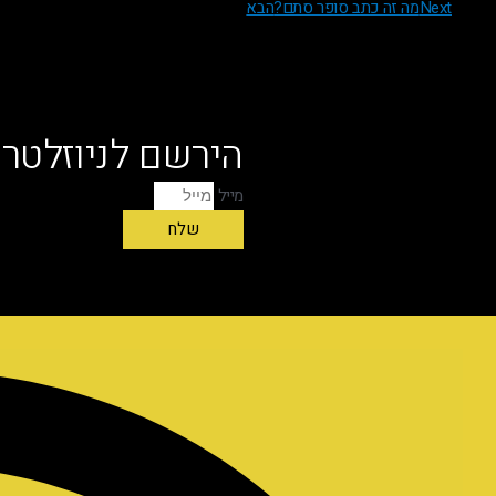
Next
מה זה כתב סופר סתם?
הבא
הירשם לניוזלטר 
מייל
שלח