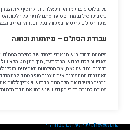
על שלוש סיבות מחמירות אלה ניתן להוסיף את הצורך
כתיבת הסת"ם, מחויב סופר סתם לחזור על הלכות הסת"ם
סופר הסת"ם להיטהר במקווה בכל יום. המחמירים מבצ
עבודת הסת"ם – מיומנות וכוונה
מיומנות וכוונה הן שתי אבני היסוד של כתיבת הסת"ם
מאפשר לכם לרכוש מרכז דעת, תוך מתן סט מלא של כ
בכירים. יחד עם זאת, את המיומנות האמיתית תוכלו 
האתגרים המחמירים איתם צריך סופר סתם להתמודד ב
ויבהיר בפניכם את הלך הרוח הקדוש שצריך ללוות א
מסורת כתיבת כתבי הקודש שישרתו את הדור הזה והדו
קודם
Previous
קולינריית עלית במטבח היהודי