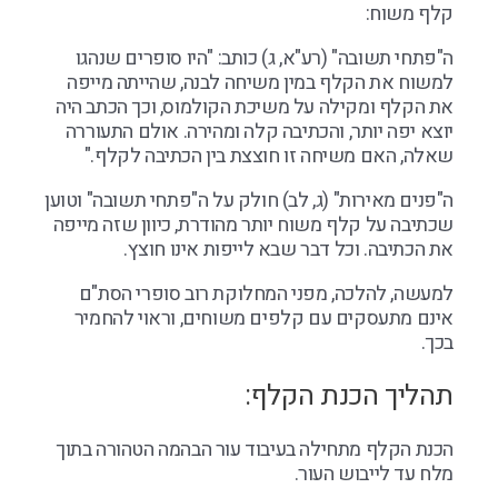
קלף משוח:
ה"פתחי תשובה" (רע"א, ג) כותב: "היו סופרים שנהגו
למשוח את הקלף במין משיחה לבנה, שהייתה מייפה
את הקלף ומקילה על משיכת הקולמוס, וכך הכתב היה
יוצא יפה יותר, והכתיבה קלה ומהירה. אולם התעוררה
שאלה, האם משיחה זו חוצצת בין הכתיבה לקלף."
ה"פנים מאירות" (ג, לב) חולק על ה"פתחי תשובה" וטוען
שכתיבה על קלף משוח יותר מהודרת, כיוון שזה מייפה
את הכתיבה. וכל דבר שבא לייפות אינו חוצץ.
למעשה, להלכה, מפני המחלוקת רוב סופרי הסת"ם
אינם מתעסקים עם קלפים משוחים, וראוי להחמיר
בכך.
תהליך הכנת הקלף:
הכנת הקלף מתחילה בעיבוד עור הבהמה הטהורה בתוך
מלח עד לייבוש העור.