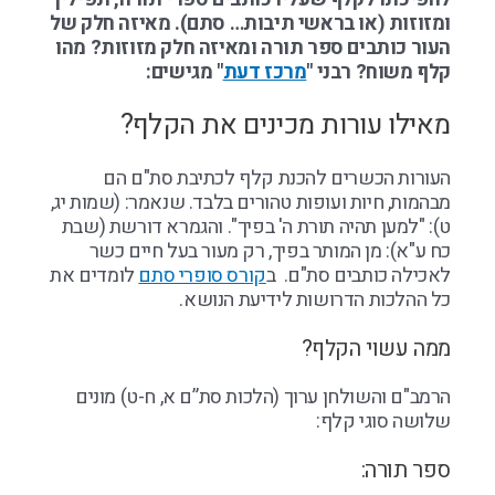
ומזוזות (או בראשי תיבות… סתם). מאיזה חלק של
העור כותבים ספר תורה ומאיזה חלק מזוזות? מהו
קלף משוח? רבני "
מרכז דעת
" מגישים:
מאילו עורות מכינים את הקלף?
העורות הכשרים להכנת קלף לכתיבת סת"ם הם
מבהמות, חיות ועופות טהורים בלבד. שנאמר: (שמות יג,
ט): "למען תהיה תורת ה' בפיך". והגמרא דורשת (שבת
כח ע"א): מן המותר בפיך, רק מעור בעל חיים כשר
לאכילה כותבים סת"ם. ב
קורס סופרי סתם
לומדים את
כל ההלכות הדרושות לידיעת הנושא.
ממה עשוי הקלף?
הרמב"ם והשולחן ערוך (הלכות סת”ם א, ח-ט) מונים
שלושה סוגי קלף:
ספר תורה: