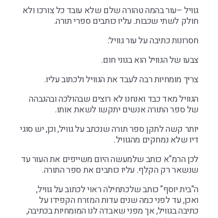
גוויל –עור בהמה טהורה שלם שלא עובד כל צורכו ולא
חולק לשתי שכבות. עליו כותבים ספרי תורה.
חסרונות כתיבה על עור גוויל:
צבעו של הגוויל הוא בגוני חום.
צריך מומחיות רבה לעבד את הגוויל ולכתוב עליו.
הגוויל מאד כבד ואנחנו לא רוצים שבהולכה ובהגבהה
של ספר התורה אנשים יתקשו לשאת אותו.
יותר קשה לתקן ספר תורה שנכתב על גוויל, וכן, יש סוגי
דיו שלא נמחקים מהגוויל.
לכן הרמ"א כותב שלמעשה היום משייפים את העור עד
שנשאר רק הקלף. עליו כותבים את ספר התורה.
ה"בית יוסף" כותב שלכתחילה ראוי לכתוב על גוויל,
ואכן, עד לפני כמה שנים עדות המזרח הקפידו על
כתיבה בגוויל, אך מפני שאבדה לנו המומחיות בכתיבה,