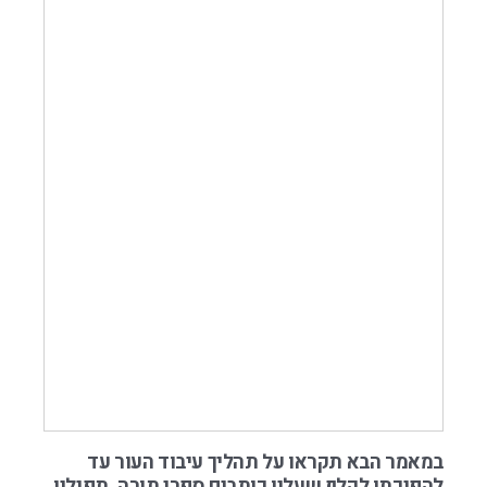
במאמר הבא תקראו על תהליך עיבוד העור עד
להפיכתו לקלף שעליו כותבים ספרי תורה, תפילין