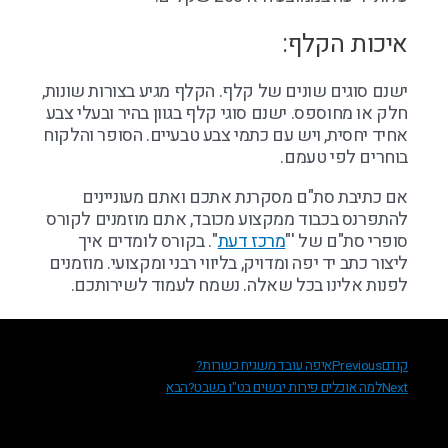
איכות הקלף:
ישנם סוגים שונים של קלף. הקלף מגיע בצורות שונות,
חלק או מחוספס. ישנם סוגי קלף בגוון בהיר ובעלי צבע
אחיד יחסית, ויש עם כתמי צבע טבעיים. הסופר והלקוח
בוחרים לפי טעמם.
אם כתיבת סת"ם מסקרנת אתכם ואתם מעוניינים
להתפרנס בכבוד ממקצוע מכובד, אתם מוזמנים לקורס
סופרי סת"ם של '"
מרכז דעת
". בקורס לומדים איך
ליצור כתב יד יפה ומדויק, בליווי רבני ומקצועי. מוזמנים
לפנות אלינו בכל שאלה. נשמח לעמוד לשירותכם.
קודם
Previous
איפה עובד משגיח כשרות?
Next
למה אוכלים פירות יבשים בט"ו בשבט?
הבא