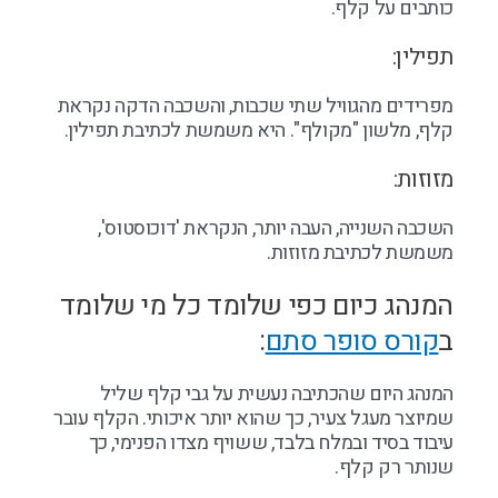
כותבים על קלף.
תפילין:
מפרידים מהגוויל שתי שכבות, והשכבה הדקה נקראת
קלף, מלשון "מקולף". היא משמשת לכתיבת תפילין.
מזוזות:
השכבה השנייה, העבה יותר, הנקראת 'דוכוסטוס',
משמשת לכתיבת מזוזות.
המנהג כיום כפי שלומד כל מי שלומד
ב
קורס סופר סתם
:
המנהג היום שהכתיבה נעשית על גבי קלף שליל
שמיוצר מעגל צעיר, כך שהוא יותר איכותי. הקלף עובר
עיבוד בסיד ובמלח בלבד, ששויף מצדו הפנימי, כך
שנותר רק קלף.