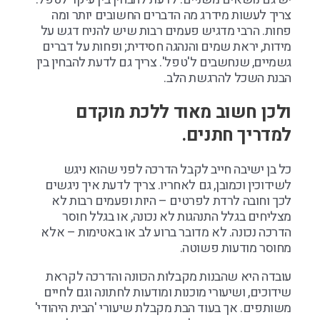
צריך לעשות מידרג מה הדברים החשובים יותר ומה
פחות. הרבי מדגיש פעמים רבות שיש להניח דגש על
מידות, יראת שמים והנהגה חסידית; ופחות על דברים
גשמיים, שנחשבים ל'טפל'. צריך גם לדעת להבחין בין
הבנת השכל להרגשת הלב.
ולכן חשוב מאוד ללכת מוקדם
למדריך חתנים.
כל בן ישיבה חייב לקבל הדרכה לפני שהוא ניגש
לשידוכין וכמובן, גם לאחריו. צריך לדעת איך ניגשים
לכך וחובה לרדת לפרטים – היות ופעמים רבות לא
מצליחים בגלל התנהגות לא נכונה, או בגלל חוסר
הדרכה נכונה. לא מדובר ברוע לב או באטימות – אלא
מחוסר מודעות פשוטה.
עובדה היא שהבנות מקבלות הכוונה והדרכה לקראת
שידוכים, ושיעורי מוכנות ומודעות לחתונה וגם לחיים
משותפים. אך בעוד הבת מקבלת שיעורי 'הבית היהודי'