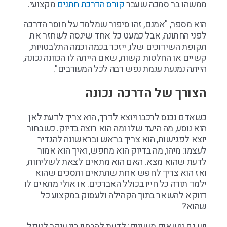
ממשהו בר סמכה שעבר
קורס הדרכת חתנים
מקצועי.
הוא מספר, "אמנם, זהו סיפור שמלמד על חוסר הדרכה
לפני החתונה, אבל כמעט כל אחד שינסה לשחזר את
תקופת השידוכים שלו, ייזכר בכמה וכמה התלבטויות,
קשיים או החלטות קשות, שאם הייתה לו הכוונה נכונה,
הייתה נמנעת עגמת נפש רבה לכל המעורבים".
הצורך של הדרכה נכונה
כשאדם נכנס לרכבו ויוצא לדרך, הוא צריך לדעת לאן
הוא נוסע, מה היעד שלו ומה הוא רוצה בדיוק. כשבחור
יוצא לפגישות, הוא צריך בראש ובראשונה להגדיר
לעצמו: מיהו, מה בדיוק הוא מחפש, ואיך הוא אמור
לדעת שהוא מצא. האם הוא מתאים לצאת לשליחות,
ואז הוא צריך לחפש אחת שתתאים ותסכים שהוא
ילמד תורה כל חייו בכולל האברכים. או אולי מתאים לו
דווקא להשאר בתוך הקהילה ולעסוק במקצוע כל
שהוא?
יש גם נושאים משניים: לדעת להבחין בין עיקר לטפל.