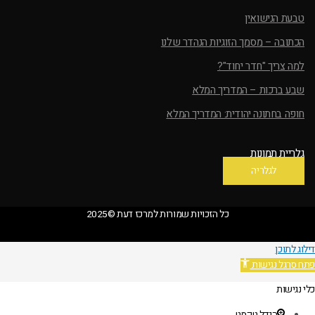
טבעת הנישואין
הכתובה – מסמך הזוגיות הנהדר שלנו
למה צריך "חדר יחוד"?
שבע ברכות – המדריך המלא
חופה בחתונה יהודית: המדריך המלא
גלריית תמונות
לגלריה
כל הזכויות שמורות למרכז דעת ©2025
דילוג לתוכן
פתח סרגל נגישות
כלי נגישות
הגדל טקסט