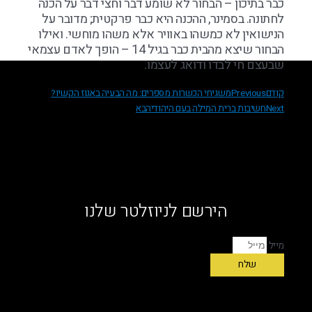
כבר בתיכון – הבחור לא שומע דבר וחצי דבר על הכנה
לחתונה. בסמינר, ההכנה היא כבר פרקטית; מדובר על
הנישואין לא כמשהו באוויר אלא משהו מוחשי. ואילו
הבחור שיצא מהבית כבר בגיל 14 – הופך לאדם עצמאי
שבעצם חי לבדו ודואג לעצמו.
קודם
Previous
משגיחי הכשרות מספרים: מה הבעיה באגוז הקשיו?
Next
חשיבות ברית המילה בעם היהודי
הבא
הירשם לניוזלטר שלנו
מייל
שלח