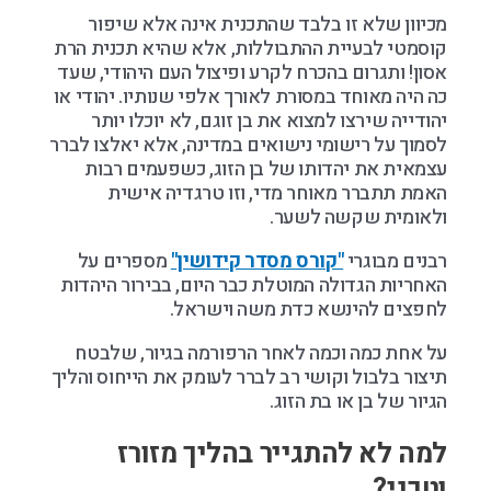
מכיוון שלא זו בלבד שהתכנית אינה אלא שיפור
קוסמטי לבעיית ההתבוללות, אלא שהיא תכנית הרת
אסון! ותגרום בהכרח לקרע ופיצול העם היהודי, שעד
כה היה מאוחד במסורת לאורך אלפי שנותיו. יהודי או
יהודייה שירצו למצוא את בן זוגם, לא יוכלו יותר
לסמוך על רישומי נישואים במדינה, אלא יאלצו לברר
עצמאית את יהדותו של בן הזוג, כשפעמים רבות
האמת תתברר מאוחר מדי, וזו טרגדיה אישית
ולאומית שקשה לשער.
רבנים מבוגרי
"קורס מסדר קידושין"
מספרים על
האחריות הגדולה המוטלת כבר היום, בבירור היהדות
לחפצים להינשא כדת משה וישראל.
על אחת כמה וכמה לאחר הרפורמה בגיור, שלבטח
תיצור בלבול וקושי רב לברר לעומק את הייחוס והליך
הגיור של בן או בת הזוג.
למה לא להתגייר בהליך מזורז
וטכני?