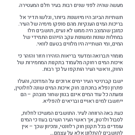
מעשה שהיה לפני שנים רבות בעיר חלם המעטירה.
תשתיות הביוב היו מיושנות ביותר, וגלשו תדיר אל
בריכות המים הענקיות מהם סופקו מימיה של העיר.
כמובן שהמצב היה ממש לא נעים, תושבים חלו
במחלות שונות ומשונות עקב הזיהום התמידי של
המים, ומי השתייה היו מלווים בטעם לוואי.
מומחי תברואה ומדעני בריאות הזהירו חזור והזהר כי
איכות המים רחוקה מלעמוד בתקנות המחמירות של
החוק, וראשי העיר הותקפו על כך רבות.
ישבו קברניטי העיר ימים ארוכים על המדוכה, והעלו
פתרון נפלא בחכתם: חוק איכות המים שונה לחלוטין,
ומעתה כל עוד המים אינם בגוון שחור מובהק – הם
ייחשבו למים ראויים ובריאים להפליא.
כעת באה הרווחה לעיר. התושבים המשיכו לחלות,
לסבול ולרטון, אך ראשי העיר השיבו בעוז כי המים
עומדים בכל תקנון חוק רלוונטי, ומכיוון שכך – אין
לתושבים להתלונן אלא על עצמם…