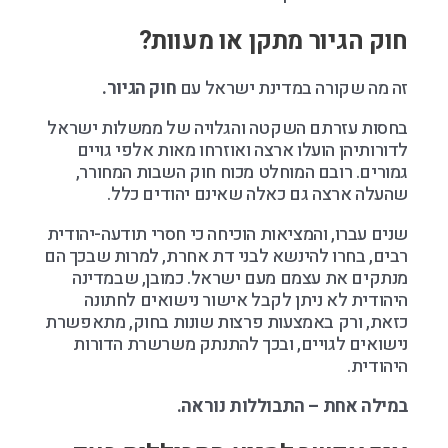
חוק הגיור מתקן או מעוות?
זה מה שקורה במדינת ישראל עם
חוק הגיור.
בחסות עזרתם השקטה והגלויה של ממשלות ישראל
לדורותיהן הועלו ארצה ואוזרחו מאות אלפי גויים
גמורים. רובם המוחלט מכוח חוק השבות המחורר,
שהעלה ארצה גם כאלה שאינם יהודים כלל.
שנים עברו, והמציאות הוכיחה כי חסרי תודעה-יהודית
רבים, בחרו להינשא לבני דת אחרת, למרות שבכך הם
מנתקים את עצמם מעם ישראל. כמובן, שבמדינה
היהודית לא ניתן לקבל אישור נישואים לחתונה
כזאת, ורק באמצעות פרצות שונות בחוק, מתאפשרת
נישואים לגויים, ובכך להתנתק משרשרת הדורות
היהודית.
במילה אחת – התבוללות נוראה.