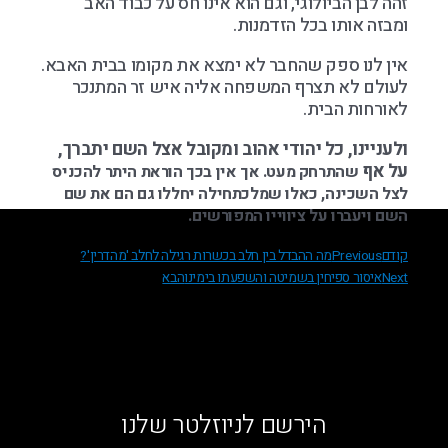
זהה לבן הביולוגי, וגם הוא אינו חס על כבוד האב
ומבזה אותו בכל הזדמנות.
אין לנו ספק שהחבר לא ימצא את מקומו בבית האבא.
לעולם לא תצרף המשפחה אליה איש זר המתנכר
לאורחות הבית.
ולעניינו, כל יהודי אהוב ומקובל אצל השם יתברך,
על אף
שהתרחק מעט.
אך אין בכך הוראת היתר להכניס
לצל השכינה, כאלו שמלכתחילה יחללו גם הם את שם
השם ויעברו על ציווייו המפורשים.
קודם
Previous
מה ההבדל בין חלב בכשרות רגילה לחלב 'מהדרין'?
Next
איסור ספיחין בשמיטה והשפעתו בימינו
הבא
הירשם לניוזלטר שלנו