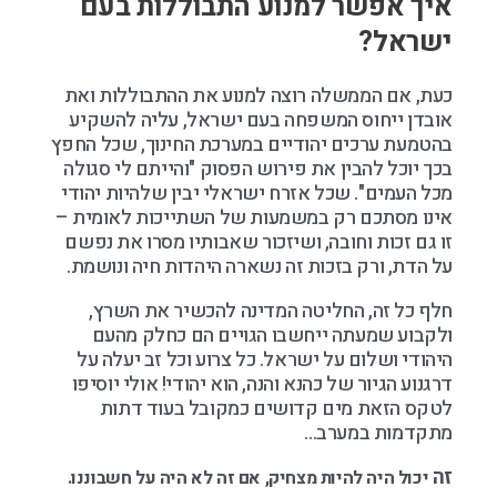
איך אפשר למנוע התבוללות בעם
ישראל?
כעת, אם הממשלה רוצה למנוע את ההתבוללות ואת
אובדן ייחוס המשפחה בעם ישראל, עליה להשקיע
בהטמעת ערכים יהודיים במערכת החינוך, שכל החפץ
בכך יוכל להבין את פירוש הפסוק "והייתם לי סגולה
מכל העמים". שכל אזרח ישראלי יבין שלהיות יהודי
אינו מסתכם רק במשמעות של השתייכות לאומית –
זו גם זכות וחובה, ושיזכור שאבותיו מסרו את נפשם
על הדת, ורק בזכות זה נשארה היהדות חיה ונושמת.
חלף כל זה, החליטה המדינה להכשיר את השרץ,
ולקבוע שמעתה ייחשבו הגויים הם כחלק מהעם
היהודי ושלום על ישראל. כל צרוע וכל זב יעלה על
דרגנוע הגיור של כהנא והנה, הוא יהודי! אולי יוסיפו
לטקס הזאת מים קדושים כמקובל בעוד דתות
מתקדמות במערב…
זה
יכול
היה להיות מצחיק, אם זה לא היה על חשבוננו.