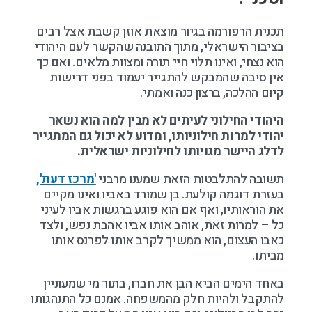
תכנית הרפורמה בגיור מוצאת אוזן קשבת אצל רבים
בציבור הישראלי, מתוך התובנה שהקשר לעם היהודי
הוא נצחי, ואינו תלוי חיי תורה ומצוות מלאים. ואם כך
אין סיבה שהמבקש להתגייר יעמוד בפני דרישות
קיום ההלכה, ברצון כנה ואמתי.
היהודי החילוני לעיתים לא מבין למה הוא נשאר
יהודי למרות חילוניותו, ומדוע לא יכול גם המתגייר
לדלג היישר מגויותו לחילוניות ישראלית.
תשובה להתלבטות הזאת שמענו מרבני
'מרכז דעת',
בעזרת דוגמה קולעת. בן שמורד באביו ואינו מקיים
את הוראותיו, ואף אם הוא פוגע ברגשות אביו לעיני
כל – למרות זאת, אוהב אותו אביו אהבת נפש, ולצד
כאבו העצום, הוא ממשיך לקרב אותו לפרנס אותו
מביתו.
באחד הימים הביא הבן את חברו, בתור מי שמעוניין
להתקבל ולהיות חלק מהמשפחה. אמנם כל התנהגותו