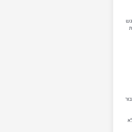
גש
ת
בור
לא