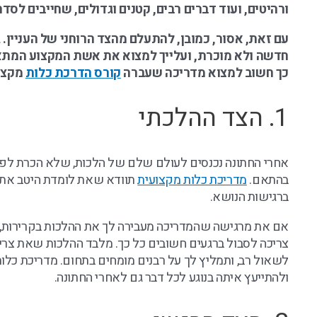
ורהיטים, ועוד דברים רבים, קטנים וגדולים, שחייבים לסדר
עם זאת, אסור, כמובן, להתעלם מהצד הרוחני של העניין.
חדשה ולא מוכרת, ועלייך למצוא את אשת המקצוע המתא
כך חשוב למצוא מדריכה שעברה
קורס הדרכת כלות
מקצו
1. הצד ההלכתי
אחרי החתונה נכנסים לעולם שלם של הלכות, שלא הכרת לפני כ
בהתאם.
מדריכת כלות מקצועית
תוודא שאת לומדת היטב את
ברגישות הנושא.
אם את מרגישה שהמדריכה מעבירה לך את ההלכות בקרירות, 
צריכה לסבול ברגעים חשובים כל כך. מלבד ההלכות שאת צרי
לשאול רב, ותמליץ לך על רבנים מומחים בתחום. מדריכת כלו
ולהתייעץ איתה בנוגע לכל דבר גם לאחרי החתונה.