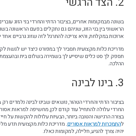
2. הצד הרגשי
בשונה מבמקומות אחרים, בציבור הדתי והחרדי בני הזוג עובר
הראשוני בין בני הזוג, שניהם גם נתקלים בפעם הראשונה בשו
ארוכות במקלחת, והיא צריכה להתרגל לזה שזוג גרביים אחד י
מדריכת כלות מקצועית תסביר לך במפורט כיצד יש לגשת לקשר 
תספק לך סט כלים שיסייע לך בשמירה בשלום בית ובהעצמת הקש
ההלכה.
3. בינו לבינה
בציבור הדתי והחרדי הטהור, נושאים שבינו לבינה נלמדים רק ב
החרדי עלולה להתחיל עוד קודם לכן, מחשיפה למראות אסורי
בצורה הרגישה והטובה ביותר, הבעיות עלולות להקשות על חיי 
ל
התמכרות למראות אסורים
. מדריכת כלות מקצועית תדע מלכ
יהיה צורך להגיע, חלילה, למקומות כאלו.