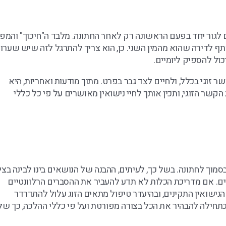
ים לגור יחד בפעם הראשונה רק לאחר החתונה. מלבד ה"חיכוך" והמפ
תף לדירה שהוא מהמין השני. כן, הוא צריך להתרגל לזה שיש שערו
כול להספיק ליומיים.
זוגי בכלל, ולחיים לצד גבר בפרט. מתוך מודעות ואחריות, היא
ר הזוגי, ותכין אותך לחיי נישואין מאושרים על פי כל כללי
סמוך לחתונה. בשל כך, לעיתים, ההבנה של הנושאים בינו לבינה בצי
ם. אם מדריכת הכלות לא תדע להעביר את ההסברים הרלוונטיים
הנישואין התקינים, ובהיעדר טיפול מתאים הזוג עלול להתדרדר
תחילה להבהיר את הכל בצורה מפורטת ועל פי כללי ההלכה, כך ש