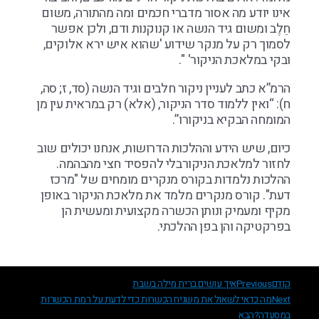
אינו יודע מה אסור מדברי חכמים ומה מהתורה, משום
חֵלֶב ומשום גיד הנשה או קנוקנות ודם, ולכן אפשר
לסמוך רק על מנקר שידוע 'שהוא איש ירא אלוקים,
ובקי במלאכת הניקור' ".
הרמ”א כתב לעניין ניקור חלבים וגיד הנשה (סד, ז; סה,
ח): “ואין ללמוד סדר הניקור, (אלא) רק במראית עין מן
המומחה הבקיא בניקורו”.
כיום, שיש הידע וההלכות הדרושות, אנחנו יכולים שוב
לחזור למלאכת הניקורבלי להפסיד חצי מהבהמה.
ההלכות נלמדות בקורס מנקרים מומחים של "מרכז
דעת". קורס מנקרים מלמד את מלאכת הניקור באופן
מקיף ומעמיק ונותן הכשרה מקצועית ומעשית הן
בפרקטיקה והן בפן ההלכתי.
קודם
Previous
איך עושים ברית מילה בשבת
Next
מה כדאי לשאול את משגיח הכשרות כדי לדעת על רמת הכשרות
במסעדה?
הבא