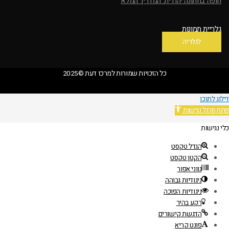
חופה בחתונה יהודית: המדריך המלא
גלריית תמונות
לגלריה
כל הזכויות שמורות למרכז דעת ©2025
דילוג לתוכן
פתח סרגל נגישות
כלי נגישות
הגדל טקסט
הקטן טקסט
גווני אפור
ניגודיות גבוהה
ניגודיות הפוכה
רקע בהיר
הדגשת קישורים
פונט קריא