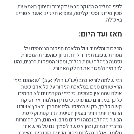
לפני המליחה המנקר מבצע דקירות וחיתוך באמצעות
סכין פירוק וסכין קליפה, ומוציא חלקים אשר אסורים
באכילה.
מאז ועד היום:
ההלכות והלימוד של מלאכת הניקור מבוססים על
מסורת שעוברתמדור לדור. וכיוון שהעברת המסורת
נפגעה במהלך שנות הגלות, ומפני הספקות הרבים, נהגו
להחמיר ולמכור את החלק האחורי.
רבי שלמה לוריא כתב (יש”ש חולין א, ב): "שאמנם בימי
הראשונים סמכו במלאכת הניקור על כל אדם כשר,
אולם עתה אין סומכים, כי בימי הקדמונים לא החמירו
כל כך בניקורם כמו עתה, כי מדין התלמוד אין הניקור
קשה כל כך, רק שהוסיפו עליו אחר כן. ובארץ אשכנז
החמירו יותר ויותר בעניין חטיטת הקנוקנות וקליפת
הבשר מהחֵלֶב וכמה ורידים מדם. ואמנם, רוב החומרות
מדברי חכמים, ובהן אפשר לסמוך גם על מי שאינו
מלומד. אולם בהלכות ניקור הדינים מורכבים, והציבור