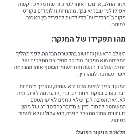
אזור החלב, או מכרו אותו לגוי כיוון שזו מלאכה קשה
אפילו למי שבקיא בכך. מומחיות זו לומדים בקורס
ניקור ב"מרכז דעת" כדי לדעת להפריד בין האסור
למותר.
מהו תפקידו של המנקר:
השלב הראשון והחשוב בהכשרת הבהמה, לפני תהליך
המליחה הוא הניקור. המנקר מסיר את החלקים של
החלב ושל גיד הנשה ואת השומן העוטף אותו מהבהמה
אשר נשחטה למהדרין.
המנקר צריך להיות אדם ירא שמים, שצריך מומחיות
רבה בפרט בניקור אחוריים, כדי , לדעת מה לזרוק ומה
לא. זאת הסיבה לכך שלא נותנים לאיש מטעם
המשחטה לחתוך. כיון שמדובר בהפסד רב של ממון,
כשישים אחוז ממאכל הפרה, הוא עלול שלא לעמוד
בפיתוי.
מלאכת הניקור בפועל: