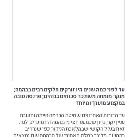
עד לפני כמה שנים היו זורקים חלקים רבים בבהמה;
מנקר מומחה משתכר סכומים גבוהים; פרנסה טובה
במקצוע מוערך ומיוחד
עד הדורות האחרונים שחיטת הבהמה הייתה נחשבת
עניין יקר, כיוון שכמעט חצי מהבהמה היו מוכרים לגוי.
זאת בגלל הקושי שבמלאכת הניקור כפי שנרחיב
בהמשך. מדובר בחלק האחורי של הבהמה שם נמצאים