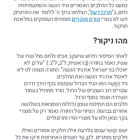
כמעט כל החלבים האסורים וגיד הנשה והסתעפויותיו.
היום, ב"
מרכז דעת
", הצלחנו ברוך ה' ללמוד את הפרטים,
ויש לנו בוגרי
קורס מנקרים
מומחים העוסקים במלאכת
הניקור.
מהו ניקור?
לאחר הסיפור הידוע שיעקב אבינו נלחם מול שרו של
עשיו, נאמר בתורה (בראשית, ל"ב, ל"ב.): "על כן לא
יאכלו בני ישראל את גיד הנשה". התורה מצווה לנו לא
לאכול את גיד הנשה ואת החלבים.
גיד הַנָּשֶׁה הוא הגיד הגדול שנמצא בכף הירך ודרכו
עוברים רוב העצבים של הרגל. הגיד מתחיל בעמוד
השדרה ונגמר בסוף הרגל.
חלבים הם חתיכות שומן גדולות הנמצאות בשלושה
אזורים בבהמה. הציווי של התורה נאמר רק על מוצרי
בקר וצאן ולא על מוצרי הודו ותרנגולים.
ישנו קושי עצום בלדעת אילו חלקים אסורים ואילו
חלקים מותרים. לכן, עד השנים האחרונות זרקו את כל