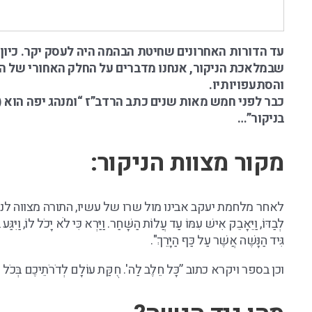
עד הדורות האחרונים שחיטת הבהמה היה לעסק יקר. כיון 
שבמלאכת הניקור, אנחנו מדברים על החלק האחורי של ה
והסתעפויותיו.
כבר לפני חמש מאות שנים כתב הרדב”ז “ומנהג יפה הוא 
בניקור”…
מקור מצוות הניקור:
לאחר מלחמת יעקב אבינו מול שרו של עשיו, התורה מצווה לנו של
לְבַדּוֹ, וַיֵּאָבֵק אִישׁ עִמּוֹ עַד עֲלוֹת הַשָּׁחַר. וַיַּרְא כִּי לֹא יָכֹל לוֹ
גִּיד הַנָּשֶׁה אֲשֶׁר עַל כַּף הַיָּרֵךְ".
וכן בספר ויקרא כתוב ”כָּל חֵלֶב לַה'. חֻקַּת עוֹלָם לְדֹרֹתֵיכֶם בְּכֹל מוֹ