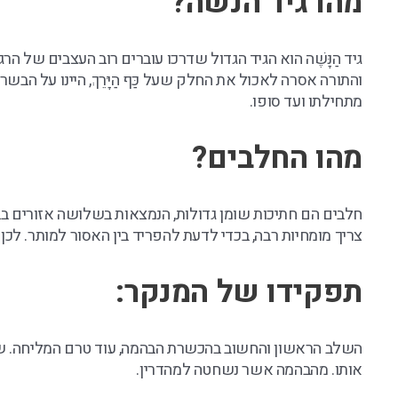
מהו גיד הנשה?
גיד הַנָּשֶׁה הוא הגיד הגדול שדרכו עוברים רוב העצבים של 
והתורה אסרה לאכול את החלק שעל כַּף הַיָּרֵךְ, היינו על ה
מתחילתו ועד סופו.
מהו החלבים?
חלבים הם חתיכות שומן גדולות, הנמצאות בשלושה אזורים בב
צריך מומחיות רבה, בכדי לדעת להפריד בין האסור למותר. לכן 
תפקידו של המנקר:
השלב הראשון והחשוב בהכשרת הבהמה, עוד טרם המליחה. ש
אותו. מהבהמה אשר נשחטה למהדרין.