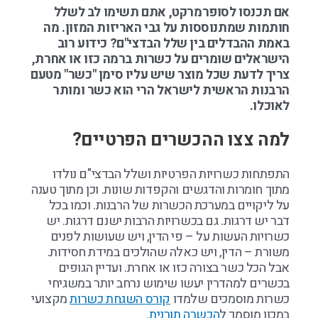
אם תכנסו לסופרמרקט, אתם תשימו לב לשלל
חותמות שמתנוססות על גבי האריזות המזון. מה
באמת ההבדלים בין שלל הבדצי"ם? כידוע רוב
הישראלים שומרים על כשרות ברמה כזו או אחרת,
צריך לדעת שכל מוצר שיש עליו סימן "כשר" מטעם
הרבנות הראשית לישראל הרי הוא כשר ומותר
לאוכלו.
למה צצו ההכשרים הפרטיים?
התפתחות כשרויות הפרטיות ושלל הבדצי"ם נולדו
מתוך חומרות והדגשים והקפדות שונות. וכן מתוך טענה
על ליקויים במערכת הכשרות של הרבנות. וכמו בכל
דבר יש דרגות. גם בכשרויות הרבות ישנם דרגות. יש
כשרויות העשות על – פי הדין, ויש שעושות לפנים
משורת – הדין, ויש כאלה שהולכים במידת חסידות.
אבל הכל כשר בצורה כזו או אחרת. ועדיין הגופים
בכשרים למהדרין יעשו שימוש נרחב יותר במשגיחי
כשרות מוסמכים שלמדו
קורס השגחת כשרות
מקצועי
במכון מוסמך ל
הכשרה תורנית
.