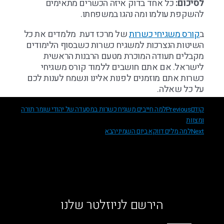
לסיכום:
כל אחד בדוק איזה הכשרים מתאימים
להשקפת עולמו ומה נהגו במשפחתו.
ב
קורס משגיחי כשרות
של מרכז דעת מלמדים את כל
השיטות הנצרכות למשגיח כשרות כשבסוף הלימודים
מקבלים תעודה המוכרת מטעם הרבנות הראשית
לישראל. אם אתם חושבים ללמוד קורס משגיחי
כשרות אתם מוזמנים לפנות אלינו ונשמח לענות לכם
על כל שאלה.
קודם
Previous
למה חייבים משגיח כשרות במסעדה של יהודי שומר תורה
ומצוות
Next
למה מלים דווקא ביום השמיני
הבא
הירשם לניוזלטר שלנו