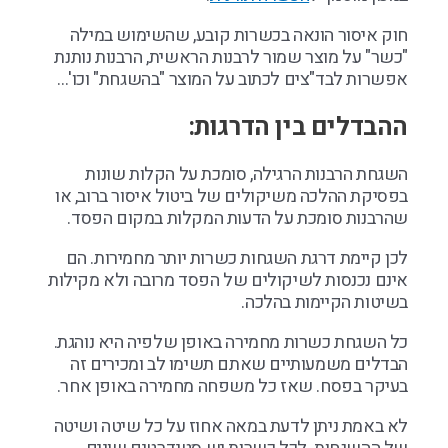
חוק איסור הונאה בכשרות קובע, שהשימוש במילה
"כשר" על מוצר שמור לרבנות הראשית, הרבנות נותנת
אפשרות לבד"צים לכתוב על המוצר "בהשגחת" וכו'…
ההבדלים בין הדרגות:
השגחת הרבנות הרגילה, סומכת על הקלות שונות
בפסיקת ההלכה משיקולים של ביטול איסור ברוב, או
שהרבנות סומכת על הדעות המקלות במקום הפסד.
לכן קיימת דרגת השגחות כשרות יותר מחמירות. הם
אינם נכנסות לשיקולים של הפסד מרובה ולא מקילות
בשיטות הקיימות בהלכה.
כל השגחת כשרות מחמירה באופן שלפיה היא נוהגת.
הבדלים משמעותיים שאתם תשימו לב ומכירים זה
בעיקר בפסח. שאז כל משפחה מחמירה באופן אחר.
לא באמת ניתן לדעת במאה אחוז על כל שיטה ושיטה