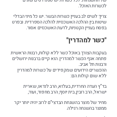
של ההשגחות. לכל כשרות יש סטנדרטים שונים
לכשרות האוכל.
צריך לשים לב בעניין כשרות הבשר. יש כל מיני הבדלי
שיטות בין ההלכה האשכנזית להלכה הספרדית. ובפרט
בפסח בעניין הקטניות, לדעת האשכנזים אסור.
"כשר למהדרין"
בעקבות הצורך באוכל כשר ללא קולות, רבנות הראשית
פתחה אגף הכשר למהדרין. הוא קיים ברבנות ירושלים
ורבנות תל אביב.
ההכשרים הידועים שמקפידים על כשרות למהדרין
ללא שום קולות הם:
בד"ץ העדה החרדית, בעלזא, הרב לנדאו, שארית
ישראל, הרב רובין, בית יוסף, הרב מחפוד, ועוד,
מחיר של מוצר בהשגחת הבדצי"ם לרוב יהיה יותר יקר
ממוצר בהשגחה רגילה.