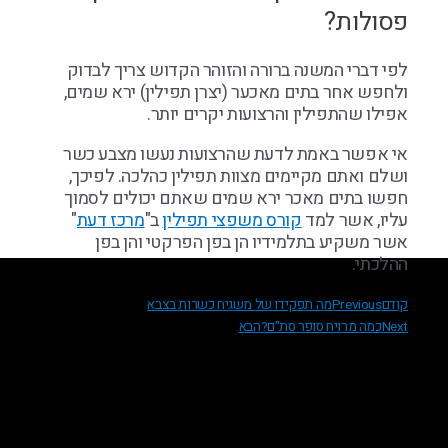
פסולות?
לפי דברי המשנה ברורה והזוהר הקדוש צריך לבדוק
ולחפש אחר בתים מאכער (יצרן תפילין) ירא שמים,
אפילו שהתפילין והרצועות יקרים יותר.
אי אפשר באמת לדעת שהרצועות נעשו מצבע כשר
ושלם ואתם מקיימים מצוות תפילין כהלכה. לפיכך,
חפשו בתים מאכר ירא שמים שאתם יכולים לסמוך
עליו, אשר למד
קורס משפצי תפילין
ב"
מרכז דעת
"
אשר משקיע בתלמידיו הן בפן הפרקטי והן בפן
ההלכתי.
קודם
Previous
מה תפקידו של משגיח כשרות בצבא
Next
כמה מרויח סופר סת"ם?
הבא