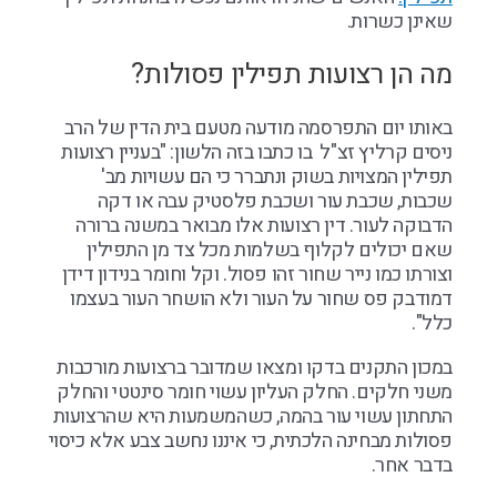
שאינן כשרות.
מה הן רצועות תפילין פסולות?
באותו יום התפרסמה מודעה מטעם בית הדין של הרב
ניסים קרליץ זצ"ל בו כתבו בזה הלשון: "בעניין רצועות
תפילין המצויות בשוק ונתברר כי הם עשויות מב'
שכבות, שכבת עור ושכבת פלסטיק עבה או דקה
הדבוקה לעור. דין רצועות אלו מבואר במשנה ברורה
שאם יכולים לקלוף בשלמות מכל צד מן התפילין
וצורתו כמו נייר שחור זהו פסול. וקל וחומר בנידון דידן
דמודבק פס שחור על העור ולא הושחר העור בעצמו
כלל".
במכון התקנים בדקו ומצאו שמדובר ברצועות מורכבות
משני חלקים. החלק העליון עשוי חומר סינטטי והחלק
התחתון עשוי עור בהמה, כשהמשמעות היא שהרצועות
פסולות מבחינה הלכתית, כי איננו נחשב צבע אלא כיסוי
בדבר אחר.