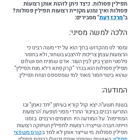
תפילין פסולות. כיצד ניתן לזהות אותן רצועות
פסולות ואיך נמנע מקניית רצועות תפילין פסולות?
ב"
מרכז דעת
" מסבירים:
הלכה למשה מסיני:
נמסר לנו מהקדוש ברוך הוא על ידי משה רבינו כי
הרצועות עצמן צריכות להיצבע בשחור, ולא בחומר
פלסטי חוצץ בינן לבין העור. אדם שמניח חס ושלום
תפילין פסולות הוא בגדר "קרקפתא דלא מנח תפילין"
שהוא ביטוי חמור מאוד למי שמפספס הנחת תפילין.
המודעה:
בשנת תשע"ה יצא קול קורא בעיתון "יתד נאמן" ובו
התריעו רבנים בציבור החרדי מפני תופעת 'הרצועות
המזויפות'. על המודעה היו חתומים הרבנים. בזמנו
הייתה חברה שייצרה רצועות לתפילין ושיווקה רצועות
תפילין פסולות. מי שייצר אותן לא למד ב
קורס משפצי
תפילין.
האנשים שהניחו אותם נכשלו בהנחת תפילין