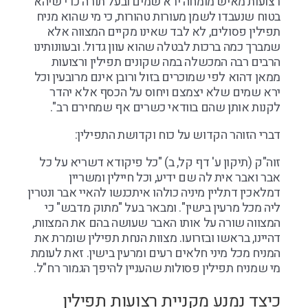
רצועות מאיש מומחה ירא שמים ובעל תורה כדי שיהא
בטוח שנעבדו לשמן מעורות טהורות, כי מי שהוא מניח
תפילין פסולים, לא לבד שאינו מקיים המצווה אלא
שמברך כמה ברכות לבטלה שהוא עוון גדול. ובעוונותינו
הרבים רבה המכשלה במה שקונים תפילין ורצועות
ממאן דהוא לפי שמוכרים בזול ורובן אינם מרובעין וכל
ירא שמים שלא יצמצם ויחוס על הכסף אלא יהדר
לקנות אותן שהם בוודאי כשרים אף שמחירם רב".
דברי הזוהר הקדוש על כוח וקדושת התפילין:
זוה"ק (תיקון ע' דף קל, ב) "כל פיקודא דשריא על כל
אבר ואבר אית לה שם ידיע, וכל חיילין ומשריין
דמלאכין דתליין מיניה כולהו איתכנשו להאיי אבר ונטרין
ליה מכל מרעין בישין". ומבאר בעל "מתוק מדבש" כי
המצווה שורה על אותו האבר שעושה בהם את המצוות,
דהיינו, בראשו ובזרועו. מצוות הנחת תפילין שומרת את
המניח מכל מיני חלאים רעים ומרעין בישין. זאת לעומת
מי שמניח תפילין פסולות שהעניין להיפך הגמור רח"ל.
כיצד נמנע מקניית רצועות תפילין