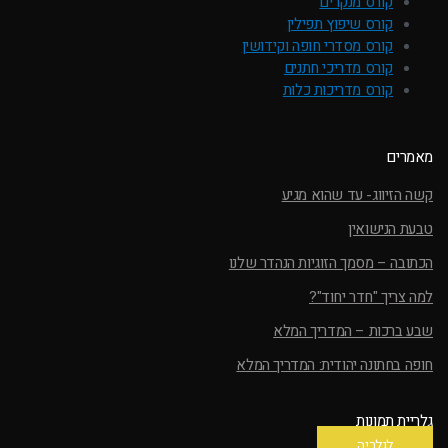
קורס מנקרים
קורס שיפוץ תפילין
קורס מסדרי חופה וקידושין
קורס מדריכי חתנים
קורס מדריכות כלות
מאמרים
קשה הזיווג- עד שהוא מגיע
טבעת הנישואין
הכתובה – מסמך הזוגיות הנהדר שלנו
למה צריך "חדר יחוד"?
שבע ברכות – המדריך המלא
חופה בחתונה יהודית: המדריך המלא
גלריית תמונות
לגלריה