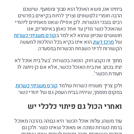
בימינו אנו, נושא האוכל הוא סבוך ומסועף. שישנם
הרבה חומרי גלםשונים וצריך להיות בקיאים בפרטים
רבים בנבכי הכשרות. לכן אפילו שאנו מאמינים ליהודי
שהאוכל כשר מדין עד אחד נאמן באיסורים, אנו
חוששים שכיוון שהוא לא למד ב
קורס משגיחי כשרות
של
מרכז דעת
, הוא אינו בקיא בכל ההלכות למעשה
הקשורות לדיני השגחת הכשרות במסעדה.
מתוך זה נקבע חוק הונאה בכשרות: 'בעל בית אוכל לא
יציג בכתב את בית האוכל ככשר, אלא אם כן ניתנה לו
תעודת הכשר'.
ולכן צריך משגיח כשרות שלמד
קורס משגיחי כשרות
במקום מוסמך, שיהיה בבית העסק גם של יהודי כשר.
ואחרי הכול גם פיתוי כלכלי יש
עוד משהו, עלות אוכל הכשר היא גבוהה בהרבה מאוכל
ברמת כשרות נמוכה או מאוכל שאינו כשר. ולכן גם