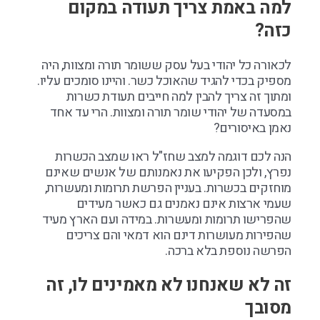
למה באמת צריך תעודה במקום
כזה?
לכאורה כל יהודי בעל עסק ששומר תורה ומצוות, היה
מספיק בכדי להגיד שהאוכל כשר. והיינו סומכים עליו.
ומתוך זה צריך להבין למה חייבים תעודת כשרות
במסעדה של יהודי שומר תורה ומצוות. הרי עד אחד
נאמן באיסורים?
הנה לכם דוגמה למצב שחז"ל ראו שמצב הכשרות
נפרץ, ולכן הפקיעו את נאמנותם של אנשים שאינם
מוחזקים בכשרות. בעניין הפרשת תרומות ומעשרות,
שעמי ארצות אינם נאמנים גם כאשר מעידים
שהפרישו תרומות ומעשרות. במידה ועם הארץ מעיד
שהפירות מעושרות דינם הוא דמאי והם צריכים
הפרשה נוספת בלא ברכה.
זה לא שאנחנו לא מאמינים לו, זה
מסובך