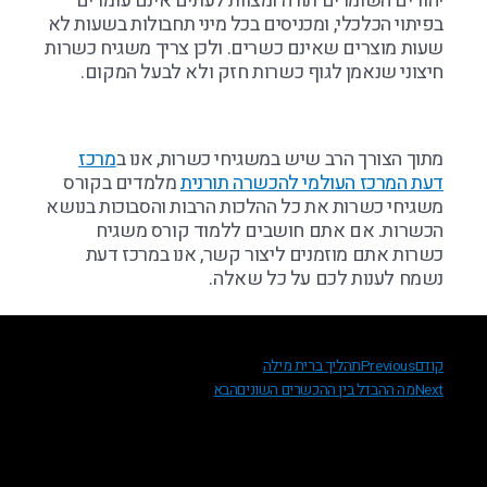
יהודים השומרים תורה ומצוות לעתים אינם עומדים
בפיתוי הכלכלי, ומכניסים בכל מיני תחבולות בשעות לא
שעות מוצרים שאינם כשרים. ולכן צריך משגיח כשרות
חיצוני שנאמן לגוף כשרות חזק ולא לבעל המקום.
מתוך הצורך הרב שיש במשגיחי כשרות, אנו ב
מרכז
דעת המרכז העולמי להכשרה תורנית
מלמדים בקורס
משגיחי כשרות את כל ההלכות הרבות והסבוכות בנושא
הכשרות. אם אתם חושבים ללמוד קורס משגיח
כשרות אתם מוזמנים ליצור קשר, אנו במרכז דעת
נשמח לענות לכם על כל שאלה.
קודם
Previous
תהליך ברית מילה
Next
מה ההבדל בין ההכשרים השונים
הבא