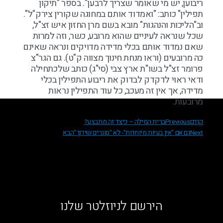
ריבוען, יש מי שאומר שצריך לרבען". בספר "תיקון
תפילין" כותב: "ואמדוד אותם במחוגה שקורין צירק"ל".
וב"הליכות והנהגות" מובא בשם מרן החזון איש זצ"ל,
שכל שנראה לעיניים שהוא מרובע, כשר, וזה למרות
שאם נמדוד אותם בכלי מדידה מדויקים ונראה שאינם
כה מרובעים (וראו מנחת חינוך מצווה ק"ט). גם הגר"צ
פרומר זצ"ל בשו"ת ארץ צבי (סי"ג) כותב שלכתחילה
ודאי ראוי לדקדק לבדוק את ריבוע התפילין בכלי
מדידה, אך אין זה מעכב, כל עוד התפילין נראות
מרובעות.
קודם
Previous
ברית המילה – כיצד זה מתבצע?
Next
גם אם "אין בעיות מיוחדות"- לא "סוגרים שידוך"
הבא
הירשם לניוזלטר שלנו