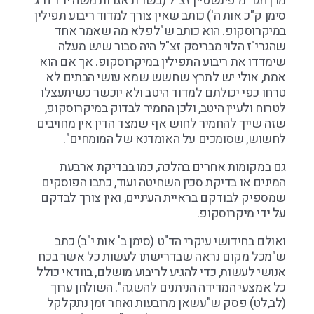
מרן הגר"מ פינשטיין זצ"ל (בשו"ת אגרות משה יו"ד ח"ג
סימן ק"כ אות ה') כותב שאין צורך למדוד ריבוע תפילין
במיקרוסקופ. הוא כותב ש"לפלא מה שאמר אחד
שהגרי"ז הלוי מבריסק זצ"ל היה סבור שיש מעלה
שימדדו את ריבוע התפילין במיקרוסקופ. אך אם הוא
אמת, אולי יש לתרץ שחשש שמא עושי הבתים לא
טרחו כפי יכולתם למדוד היטב ולא יוכשר כשיתעצלו
לטרוח ולעיין היטב, ולכן החמיר לבדוק במיקרוסקופ,
שזה שייך להחמיר לחוש אף שמצד הדין אין מחויבים
לחשוש, שסומכים על האומדנא של המומחים".
גם במקומות אחרים בהלכה, כמו בבדיקת ארבעת
המינים או בדיקת סכין השחיטה ועוד, כתבו הפוסקים
שמספיק לבודקם בראיית העיניים, ואין צורך לבדקם
על ידי מיקרוסקופ.
ואולם בחידושי עיקרי הד"ט (סימן ב' אות י"ב) כתב
ש"מכל מקום נראה שבדרישתו לעשות כל אשר בכח
אנושי לעשות, כדי להגיע לריבוע מושלם, בוודאי כולל
כל אמצעי המדידה הניתנים להשגה". השולחן ערוך
(לב,לט) פסק ש"עשאן מרובעות ואחר זמן נתקלקל