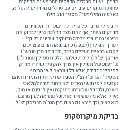
מדויק. "ישנם סרגלים מדויקים יותר וישנם מדויקים
פחות, והמומחים עובדים עם סרגלים מדויקים להפליא,
באלפית המילימטר", מסביר הרב מילר.
הרב מילר מדבר על בדיקת הריבוע דרך מכשירים
מדויקים ביותר, אך האם מצד ההלכה צריך לבדוק את
הריבוע במכשירי מדידה מדויקים ועדינים כל כך? -
הערוך השולחן (לב,עה) כותב שאת הריבוע צריכים
לקבוע בראיית העיניים בלבד, וכך כותב מרן הגרש"ז
אוירבך זצ"ל (הליכות שלמה, הלכות תפילין עמוד נ"ג)
ש"ריבוע של תפילין אין צריך להקפיד שיהיה מדויק
לפי כלי המדידה, אלא כל שנראה לעין מרובע-
מספיק". הגרש"ז זצ"ל מסביר שדיני התורה ומדידותיהם
נקבעים לפי חושי האדם ולא ניתנה תורה למלאכי
השרת, ולכן כל שראייתו מתוקנת ואין לו פגם או מום,
אין לו אלא מה שעיניו רואות וכל שנראה לעין מרובע-
הוא כשר, וכך מובא גם בשם מרן הגר"ח מבריסק זצ"ל.
בדיקת מיקרוסקופ