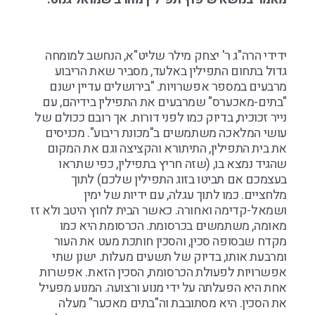
ידידי הרה"ג ר' יצחק מילר שליט"א, הנחשב למומחה
גדול בתחום התפילין באלעד, מסביר שאת הריבוע
מרבעים במספר אפשרויות. "בירושלים עדיין ישנם
"בתים-מאכערס"
שמרבעים את התפילין בידיהם, עם
נייר זכוכית, בדיוק כמו לפני דורות. אך רובם ככולם של
עושי המלאכה משתמשים ב"מכונת ריבוע". מכניסים
את בית התפילין, התיתורא והקציצה וגם את המקום
שהגיד נמצא בו, (שזה חריץ בתפילין, כפי שתראו
בעצמכם אם תביטו בזוג התפילין שלכם) לתוך
מלחציים. כמו לתוך עגלה, עם ידיות של ימין
ושמאל-קדימה ואחורה. כאשר הבית לחוץ היטב ולא זז
מאומה, משתמשים בכרסומת. הכרסומת היא כמו
מקדח שבסופה סכין, והסכין חותכת מעט את העור
ומרבעת אותו, בדיוק של תשעים מעלות. ישנן שתי
אפשרויות לפעולת הכרסומת, הסכין הזאת. אפשרות
אחת היא הפעלתה על ידי מנוע ורצועה. המנוע מפעיל
את הסכין. היא מסתובבת
וה"בתים מאכער"
מעלה