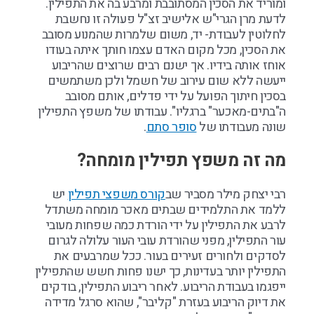
ומוריד את הסכין המסתובבת ומרבע בה את התפילין.
לדעת מרן הגרי"ש אלישיב זצ"ל פעולה זו נחשבת
לחלוטין לעבודת- יד, משום שלמרות שהמנוע מסובב
את הסכין, מכל מקום האדם עצמו חותך איתה בעודו
אוחז אותה בידיו. אך ישנם רבים שרוצים שהריבוע
ייעשה ללא שום עירוב של חשמל ולכן משתמשים
בסכין חיתוך הפועל על ידי פדלים, אותם מסובב
ה"בתים-מאכער" ברגליו". עבודתו של משפץ התפילין
שונה מעבודתו של
סופר סתם
.
מה זה משפץ תפילין מומחה?
רבי יצחק מילר מסביר שב
קורס משפצי תפילין
יש
ללמד את התלמידים שבתים מאכר מומחה משתדל
לרבע את התפילין על ידי הורדת כמה שפחות מעובי
עור התפילין, מפני שהורדת עובי העור עלולה לגרום
לסדקים ולחורים זעירים בעור. ככל שמרבעים את
התפילין יותר בעדינות, כך ישנו פחות חשש שהתפילין
ייפגמו בעבודת הריבוע. לאחר ריבוע התפילין, בודקים
את דיוק הריבוע בעזרת "קליבר", שהוא סרגל מדידה