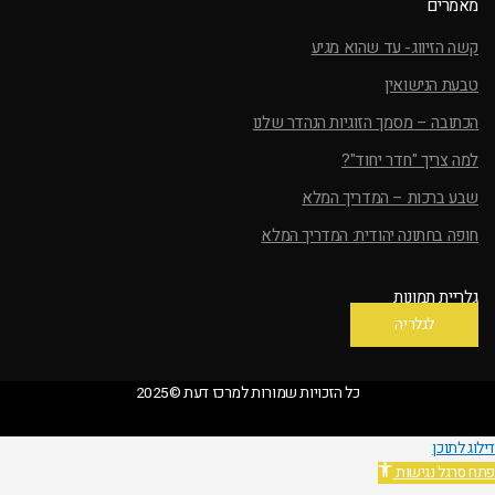
מאמרים
קשה הזיווג- עד שהוא מגיע
טבעת הנישואין
הכתובה – מסמך הזוגיות הנהדר שלנו
למה צריך "חדר יחוד"?
שבע ברכות – המדריך המלא
חופה בחתונה יהודית: המדריך המלא
גלריית תמונות
לגלריה
כל הזכויות שמורות למרכז דעת ©2025
דילוג לתוכן
פתח סרגל נגישות