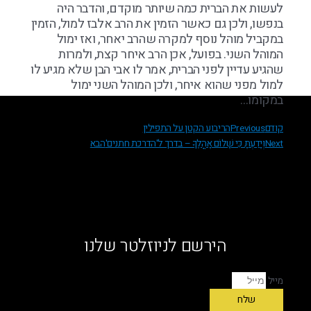
לעשות את הברית כמה שיותר מוקדם, והדבר היה
בנפשו, ולכן גם כאשר הזמין את הרב אלבז למול, הזמין
במקביל מוהל נוסף למקרה שהרב יאחר, ואז ימול
המוהל השני. בפועל, אכן הרב איחר קצת, ולמרות
שהגיע עדיין לפני הברית, אמר לו אבי הבן שלא מגיע לו
למול מפני שהוא איחר, ולכן המוהל השני ימול
במקומו…
קודם
Previous
הריבוע הקטן על התפילין
Next
וְיָדַעְתָּ כִּי שָׁלוֹם אָהֳלֶךָ – בדרך ל'הדרכת חתנים'
הבא
הירשם לניוזלטר שלנו
מייל
שלח