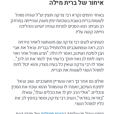
איחור של ברית מילה
באחד הימים נקרא רבי צדקה חוצין זצ"ל שהיה מוהל
לעשות ברית בשבת בשכונת ימין משה, שהייתה במרחק
רב מביתו. הוא הסכים למרות שהיה ישיש וההליכה
הייתה קשה עליו.
כשהגיע לשם רבי צדקה עם משמשו לאחר טירחה
רבה, ראה שמתעכבים מלהתחיל בברית. שאל את אבי
הבן לסיבת העיכוב, ואמר לו הלה: "הגיע מוהל אחר ואני
רוצה לתת לו, ואני חוכך בדעתי איך לומר את זה לרב"…
אמר לו רבי צדקה שאין כל בעיה מצדו, והוא יכול לתת
למוהל השני לעשות את הברית.
אולם גם אחר כך ראה שעדיין מתעכבים. שוב שאל
לסיבת העיכוב, ואמרו לו שהמוהל ההוא שכח את הסכין
והכלים. "אולי הרב יתן לו את הכלים שלו", שאלו.
"בוודאי, בוודאי", השיב רבי צדקה, ומסר בחפץ לב את
כליו למוהל השני.
כמובן שכל מי שלומד ב
קורס מוהלים
של מרכז דעת