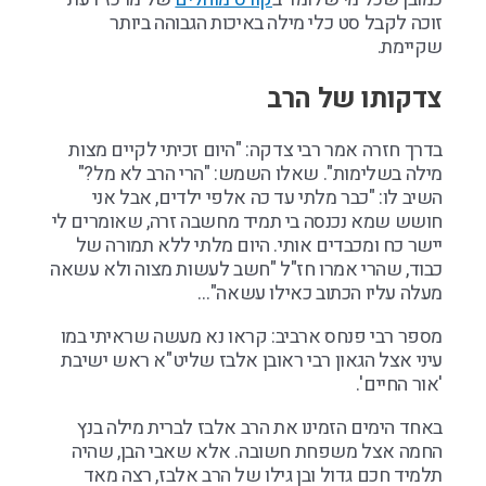
זוכה לקבל סט כלי מילה באיכות הגבוהה ביותר
שקיימת.
צדקותו של הרב
בדרך חזרה אמר רבי צדקה: "היום זכיתי לקיים מצות
מילה בשלימות". שאלו השמש: "הרי הרב לא מל?"
השיב לו: "כבר מלתי עד כה אלפי ילדים, אבל אני
חושש שמא נכנסה בי תמיד מחשבה זרה, שאומרים לי
יישר כח ומכבדים אותי. היום מלתי ללא תמורה של
כבוד, שהרי אמרו חז"ל "חשב לעשות מצוה ולא עשאה
מעלה עליו הכתוב כאילו עשאה"…
מספר רבי פנחס ארביב: קראו נא מעשה שראיתי במו
עיני אצל הגאון רבי ראובן אלבז שליט"א ראש ישיבת
'אור החיים'.
באחד הימים הזמינו את הרב אלבז לברית מילה בנץ
החמה אצל משפחת חשובה. אלא שאבי הבן, שהיה
תלמיד חכם גדול ובן גילו של הרב אלבז, רצה מאד